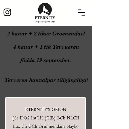
2 hanar + 2 tikar Groenendael
4 hanar + 1 tik Tervueren
födda 19 september.
Terveren hanvalpar tillgängliga!