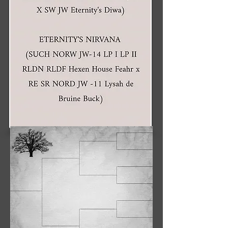
Orion och Nirvana är två mycket
sociala hundar båda med godkänd
mentaltest. Orion är bror till sr
Eternitys Oscah och Nirvana syster
till sr Ch Eternitys Noah och Am
Ch Eternity's Night.